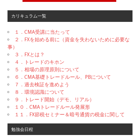
カリキュラム一覧
１．CMA受講に当たって
２．FXを始める前に（資金を失わないために必要な
事）
３．FXとは？
４．トレードのキホン
５．相場の原理原則について
６．CMA基礎トレードルール、PBについて
７．過去検証を進めよう
８．環境認識について
９．トレード開始（デモ、リアル）
１０．CMAトレードルール発展形
１１．FX節税セミナー＆暗号通貨の税金に関して
勉強会日程