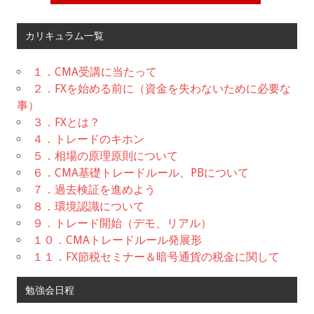
カリキュラム一覧
１．CMA受講に当たって
２．FXを始める前に（資金を失わないために必要な
事）
３．FXとは？
４．トレードのキホン
５．相場の原理原則について
６．CMA基礎トレードルール、PBについて
７．過去検証を進めよう
８．環境認識について
９．トレード開始（デモ、リアル）
１０．CMAトレードルール発展形
１１．FX節税セミナー＆暗号通貨の税金に関して
勉強会日程