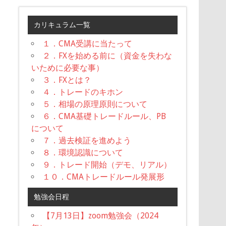
カリキュラム一覧
１．CMA受講に当たって
２．FXを始める前に（資金を失わな
いために必要な事）
３．FXとは？
４．トレードのキホン
５．相場の原理原則について
６．CMA基礎トレードルール、PB
について
７．過去検証を進めよう
８．環境認識について
９．トレード開始（デモ、リアル）
１０．CMAトレードルール発展形
勉強会日程
【7月13日】zoom勉強会（2024