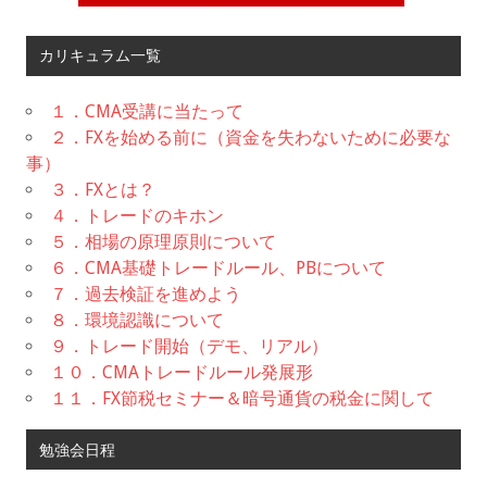
カリキュラム一覧
１．CMA受講に当たって
２．FXを始める前に（資金を失わないために必要な
事）
３．FXとは？
４．トレードのキホン
５．相場の原理原則について
６．CMA基礎トレードルール、PBについて
７．過去検証を進めよう
８．環境認識について
９．トレード開始（デモ、リアル）
１０．CMAトレードルール発展形
１１．FX節税セミナー＆暗号通貨の税金に関して
勉強会日程