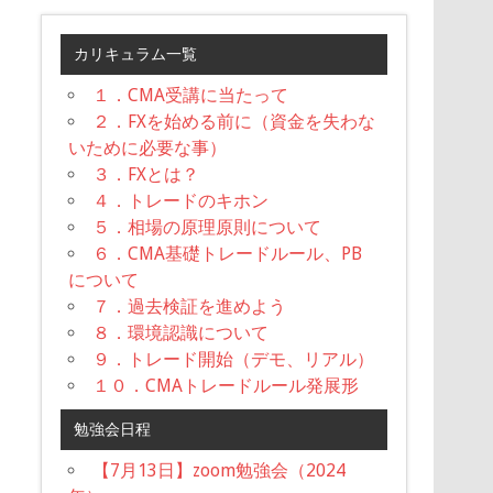
カリキュラム一覧
１．CMA受講に当たって
２．FXを始める前に（資金を失わな
いために必要な事）
３．FXとは？
４．トレードのキホン
５．相場の原理原則について
６．CMA基礎トレードルール、PB
について
７．過去検証を進めよう
８．環境認識について
９．トレード開始（デモ、リアル）
１０．CMAトレードルール発展形
勉強会日程
【7月13日】zoom勉強会（2024