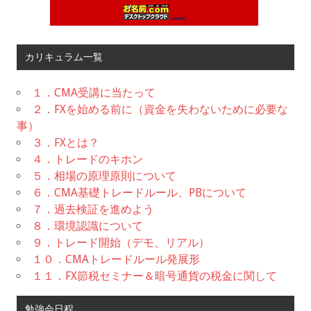
カリキュラム一覧
１．CMA受講に当たって
２．FXを始める前に（資金を失わないために必要な
事）
３．FXとは？
４．トレードのキホン
５．相場の原理原則について
６．CMA基礎トレードルール、PBについて
７．過去検証を進めよう
８．環境認識について
９．トレード開始（デモ、リアル）
１０．CMAトレードルール発展形
１１．FX節税セミナー＆暗号通貨の税金に関して
勉強会日程