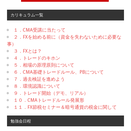
カリキュラム一覧
１．CMA受講に当たって
２．FXを始める前に（資金を失わないために必要な
事）
３．FXとは？
４．トレードのキホン
５．相場の原理原則について
６．CMA基礎トレードルール、PBについて
７．過去検証を進めよう
８．環境認識について
９．トレード開始（デモ、リアル）
１０．CMAトレードルール発展形
１１．FX節税セミナー＆暗号通貨の税金に関して
勉強会日程