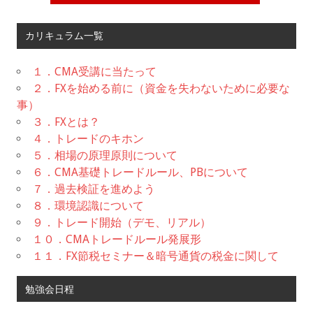
カリキュラム一覧
１．CMA受講に当たって
２．FXを始める前に（資金を失わないために必要な
事）
３．FXとは？
４．トレードのキホン
５．相場の原理原則について
６．CMA基礎トレードルール、PBについて
７．過去検証を進めよう
８．環境認識について
９．トレード開始（デモ、リアル）
１０．CMAトレードルール発展形
１１．FX節税セミナー＆暗号通貨の税金に関して
勉強会日程