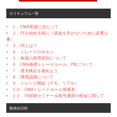
カリキュラム一覧
１．CMA受講に当たって
２．FXを始める前に（資金を失わないために必要な
事）
３．FXとは？
４．トレードのキホン
５．相場の原理原則について
６．CMA基礎トレードルール、PBについて
７．過去検証を進めよう
８．環境認識について
９．トレード開始（デモ、リアル）
１０．CMAトレードルール発展形
１１．FX節税セミナー＆暗号通貨の税金に関して
勉強会日程