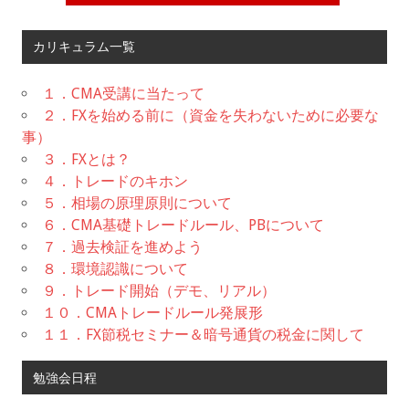
カリキュラム一覧
１．CMA受講に当たって
２．FXを始める前に（資金を失わないために必要な
事）
３．FXとは？
４．トレードのキホン
５．相場の原理原則について
６．CMA基礎トレードルール、PBについて
７．過去検証を進めよう
８．環境認識について
９．トレード開始（デモ、リアル）
１０．CMAトレードルール発展形
１１．FX節税セミナー＆暗号通貨の税金に関して
勉強会日程