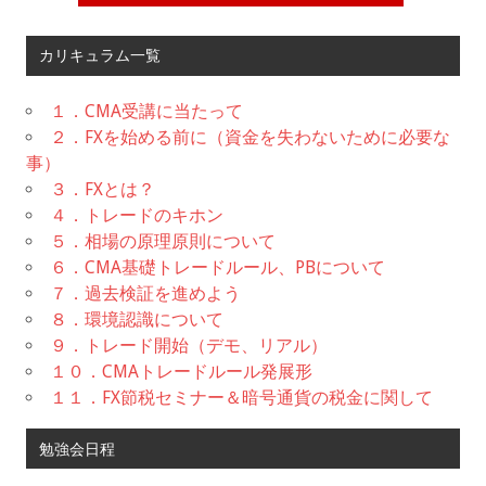
カリキュラム一覧
１．CMA受講に当たって
２．FXを始める前に（資金を失わないために必要な
事）
３．FXとは？
４．トレードのキホン
５．相場の原理原則について
６．CMA基礎トレードルール、PBについて
７．過去検証を進めよう
８．環境認識について
９．トレード開始（デモ、リアル）
１０．CMAトレードルール発展形
１１．FX節税セミナー＆暗号通貨の税金に関して
勉強会日程