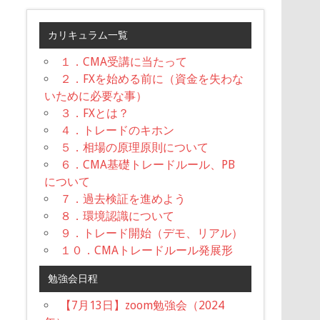
カリキュラム一覧
１．CMA受講に当たって
２．FXを始める前に（資金を失わな
いために必要な事）
３．FXとは？
４．トレードのキホン
５．相場の原理原則について
６．CMA基礎トレードルール、PB
について
７．過去検証を進めよう
８．環境認識について
９．トレード開始（デモ、リアル）
１０．CMAトレードルール発展形
勉強会日程
【7月13日】zoom勉強会（2024