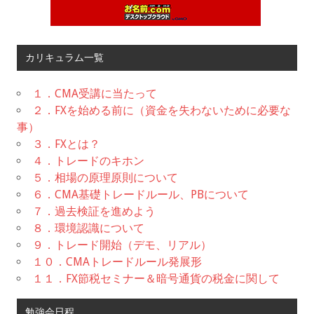
カリキュラム一覧
１．CMA受講に当たって
２．FXを始める前に（資金を失わないために必要な
事）
３．FXとは？
４．トレードのキホン
５．相場の原理原則について
６．CMA基礎トレードルール、PBについて
７．過去検証を進めよう
８．環境認識について
９．トレード開始（デモ、リアル）
１０．CMAトレードルール発展形
１１．FX節税セミナー＆暗号通貨の税金に関して
勉強会日程