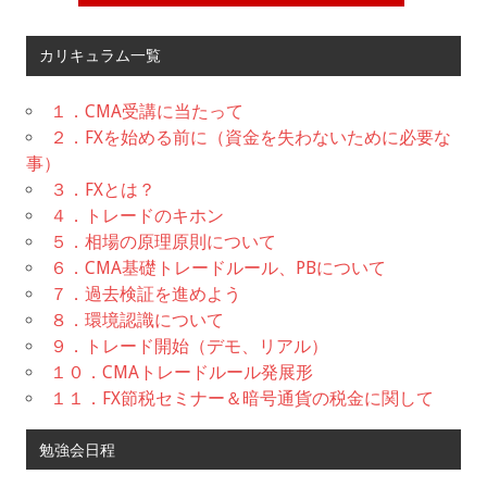
カリキュラム一覧
１．CMA受講に当たって
２．FXを始める前に（資金を失わないために必要な
事）
３．FXとは？
４．トレードのキホン
５．相場の原理原則について
６．CMA基礎トレードルール、PBについて
７．過去検証を進めよう
８．環境認識について
９．トレード開始（デモ、リアル）
１０．CMAトレードルール発展形
１１．FX節税セミナー＆暗号通貨の税金に関して
勉強会日程