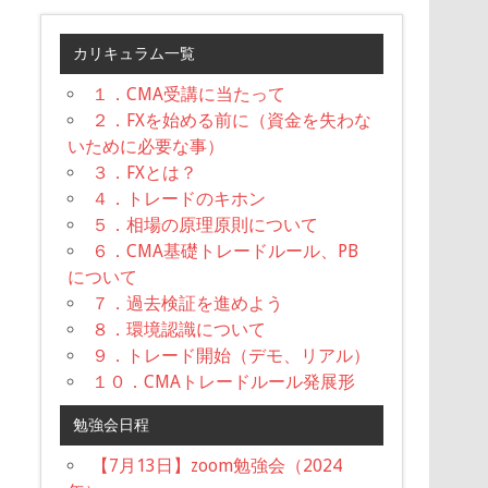
カリキュラム一覧
１．CMA受講に当たって
２．FXを始める前に（資金を失わな
いために必要な事）
３．FXとは？
４．トレードのキホン
５．相場の原理原則について
６．CMA基礎トレードルール、PB
について
７．過去検証を進めよう
８．環境認識について
９．トレード開始（デモ、リアル）
１０．CMAトレードルール発展形
勉強会日程
【7月13日】zoom勉強会（2024