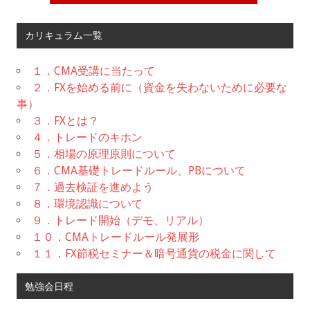
カリキュラム一覧
１．CMA受講に当たって
２．FXを始める前に（資金を失わないために必要な
事）
３．FXとは？
４．トレードのキホン
５．相場の原理原則について
６．CMA基礎トレードルール、PBについて
７．過去検証を進めよう
８．環境認識について
９．トレード開始（デモ、リアル）
１０．CMAトレードルール発展形
１１．FX節税セミナー＆暗号通貨の税金に関して
勉強会日程