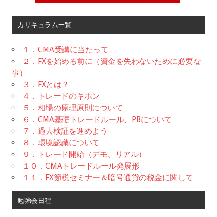
カリキュラム一覧
１．CMA受講に当たって
２．FXを始める前に（資金を失わないために必要な
事）
３．FXとは？
４．トレードのキホン
５．相場の原理原則について
６．CMA基礎トレードルール、PBについて
７．過去検証を進めよう
８．環境認識について
９．トレード開始（デモ、リアル）
１０．CMAトレードルール発展形
１１．FX節税セミナー＆暗号通貨の税金に関して
勉強会日程