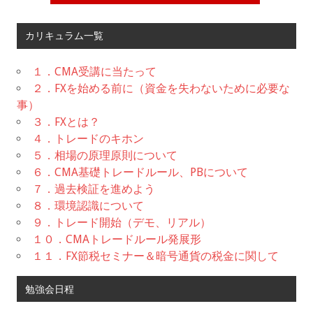
カリキュラム一覧
１．CMA受講に当たって
２．FXを始める前に（資金を失わないために必要な
事）
３．FXとは？
４．トレードのキホン
５．相場の原理原則について
６．CMA基礎トレードルール、PBについて
７．過去検証を進めよう
８．環境認識について
９．トレード開始（デモ、リアル）
１０．CMAトレードルール発展形
１１．FX節税セミナー＆暗号通貨の税金に関して
勉強会日程