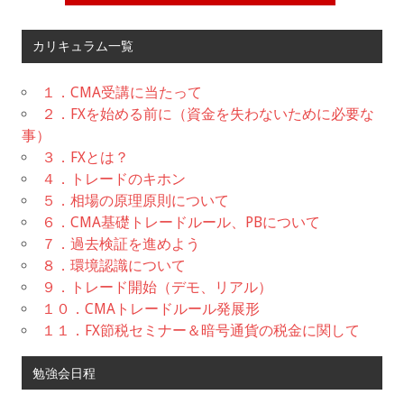
カリキュラム一覧
１．CMA受講に当たって
２．FXを始める前に（資金を失わないために必要な
事）
３．FXとは？
４．トレードのキホン
５．相場の原理原則について
６．CMA基礎トレードルール、PBについて
７．過去検証を進めよう
８．環境認識について
９．トレード開始（デモ、リアル）
１０．CMAトレードルール発展形
１１．FX節税セミナー＆暗号通貨の税金に関して
勉強会日程