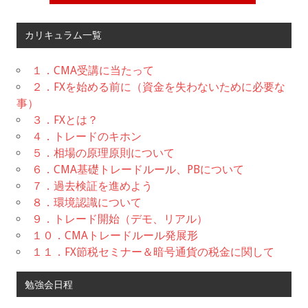
カリキュラム一覧
１．CMA受講に当たって
２．FXを始める前に（資金を失わないために必要な
事）
３．FXとは？
４．トレードのキホン
５．相場の原理原則について
６．CMA基礎トレードルール、PBについて
７．過去検証を進めよう
８．環境認識について
９．トレード開始（デモ、リアル）
１０．CMAトレードルール発展形
１１．FX節税セミナー＆暗号通貨の税金に関して
勉強会日程