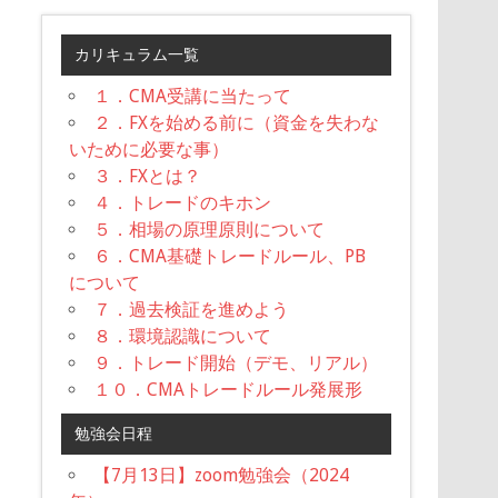
カリキュラム一覧
１．CMA受講に当たって
２．FXを始める前に（資金を失わな
いために必要な事）
３．FXとは？
４．トレードのキホン
５．相場の原理原則について
６．CMA基礎トレードルール、PB
について
７．過去検証を進めよう
８．環境認識について
９．トレード開始（デモ、リアル）
１０．CMAトレードルール発展形
勉強会日程
【7月13日】zoom勉強会（2024