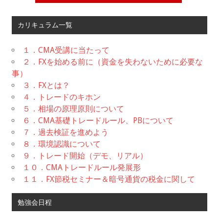
カリキュラム一覧
１．CMA受講に当たって
２．FXを始める前に（資金を失わないために必要な
事）
３．FXとは？
４．トレードのキホン
５．相場の原理原則について
６．CMA基礎トレードルール、PBについて
７．過去検証を進めよう
８．環境認識について
９．トレード開始（デモ、リアル）
１０．CMAトレードルール発展形
１１．FX節税セミナー＆暗号通貨の税金に関して
勉強会日程