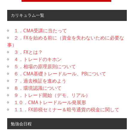
カリキュラム一覧
１．CMA受講に当たって
２．FXを始める前に（資金を失わないために必要な
事）
３．FXとは？
４．トレードのキホン
５．相場の原理原則について
６．CMA基礎トレードルール、PBについて
７．過去検証を進めよう
８．環境認識について
９．トレード開始（デモ、リアル）
１０．CMAトレードルール発展形
１１．FX節税セミナー＆暗号通貨の税金に関して
勉強会日程