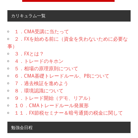
カリキュラム一覧
１．CMA受講に当たって
２．FXを始める前に（資金を失わないために必要な
事）
３．FXとは？
４．トレードのキホン
５．相場の原理原則について
６．CMA基礎トレードルール、PBについて
７．過去検証を進めよう
８．環境認識について
９．トレード開始（デモ、リアル）
１０．CMAトレードルール発展形
１１．FX節税セミナー＆暗号通貨の税金に関して
勉強会日程