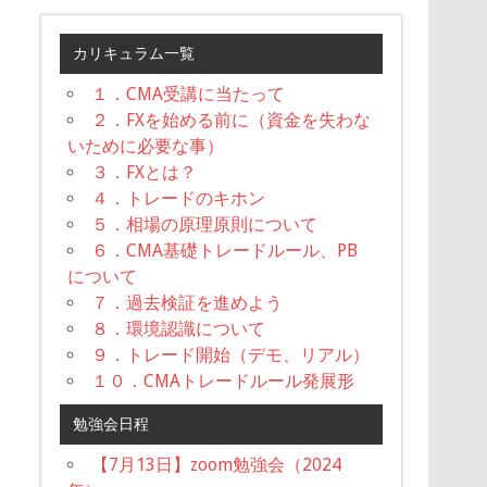
カリキュラム一覧
１．CMA受講に当たって
２．FXを始める前に（資金を失わな
いために必要な事）
３．FXとは？
４．トレードのキホン
５．相場の原理原則について
６．CMA基礎トレードルール、PB
について
７．過去検証を進めよう
８．環境認識について
９．トレード開始（デモ、リアル）
１０．CMAトレードルール発展形
勉強会日程
【7月13日】zoom勉強会（2024