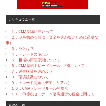
カリキュラム一覧
１．CMA受講に当たって
２．FXを始める前に（資金を失わないために必要な
事）
３．FXとは？
４．トレードのキホン
５．相場の原理原則について
６．CMA基礎トレードルール、PBについて
７．過去検証を進めよう
８．環境認識について
９．トレード開始（デモ、リアル）
１０．CMAトレードルール発展形
１１．FX節税セミナー＆暗号通貨の税金に関して
勉強会日程