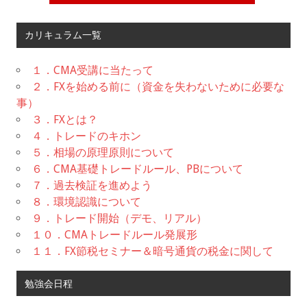
カリキュラム一覧
１．CMA受講に当たって
２．FXを始める前に（資金を失わないために必要な
事）
３．FXとは？
４．トレードのキホン
５．相場の原理原則について
６．CMA基礎トレードルール、PBについて
７．過去検証を進めよう
８．環境認識について
９．トレード開始（デモ、リアル）
１０．CMAトレードルール発展形
１１．FX節税セミナー＆暗号通貨の税金に関して
勉強会日程