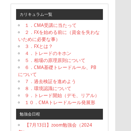
カリキュラム一覧
１．CMA受講に当たって
２．FXを始める前に（資金を失わな
いために必要な事）
３．FXとは？
４．トレードのキホン
５．相場の原理原則について
６．CMA基礎トレードルール、PB
について
７．過去検証を進めよう
８．環境認識について
９．トレード開始（デモ、リアル）
１０．CMAトレードルール発展形
勉強会日程
【7月13日】zoom勉強会（2024