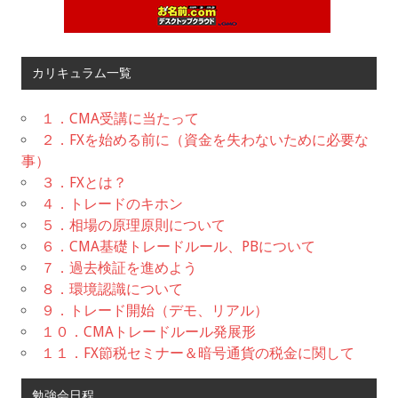
カリキュラム一覧
１．CMA受講に当たって
２．FXを始める前に（資金を失わないために必要な
事）
３．FXとは？
４．トレードのキホン
５．相場の原理原則について
６．CMA基礎トレードルール、PBについて
７．過去検証を進めよう
８．環境認識について
９．トレード開始（デモ、リアル）
１０．CMAトレードルール発展形
１１．FX節税セミナー＆暗号通貨の税金に関して
勉強会日程