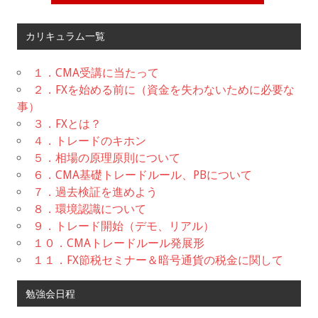
カリキュラム一覧
１．CMA受講に当たって
２．FXを始める前に（資金を失わないために必要な
事）
３．FXとは？
４．トレードのキホン
５．相場の原理原則について
６．CMA基礎トレードルール、PBについて
７．過去検証を進めよう
８．環境認識について
９．トレード開始（デモ、リアル）
１０．CMAトレードルール発展形
１１．FX節税セミナー＆暗号通貨の税金に関して
勉強会日程