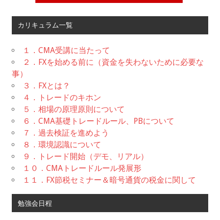
カリキュラム一覧
１．CMA受講に当たって
２．FXを始める前に（資金を失わないために必要な
事）
３．FXとは？
４．トレードのキホン
５．相場の原理原則について
６．CMA基礎トレードルール、PBについて
７．過去検証を進めよう
８．環境認識について
９．トレード開始（デモ、リアル）
１０．CMAトレードルール発展形
１１．FX節税セミナー＆暗号通貨の税金に関して
勉強会日程