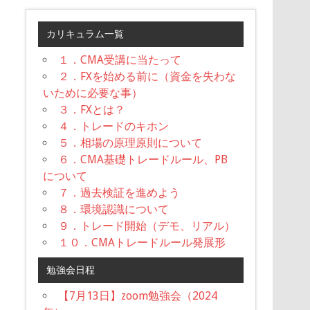
カリキュラム一覧
１．CMA受講に当たって
２．FXを始める前に（資金を失わな
いために必要な事）
３．FXとは？
４．トレードのキホン
５．相場の原理原則について
６．CMA基礎トレードルール、PB
について
７．過去検証を進めよう
８．環境認識について
９．トレード開始（デモ、リアル）
１０．CMAトレードルール発展形
勉強会日程
【7月13日】zoom勉強会（2024