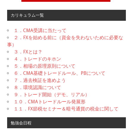
カリキュラム一覧
１．CMA受講に当たって
２．FXを始める前に（資金を失わないために必要な
事）
３．FXとは？
４．トレードのキホン
５．相場の原理原則について
６．CMA基礎トレードルール、PBについて
７．過去検証を進めよう
８．環境認識について
９．トレード開始（デモ、リアル）
１０．CMAトレードルール発展形
１１．FX節税セミナー＆暗号通貨の税金に関して
勉強会日程