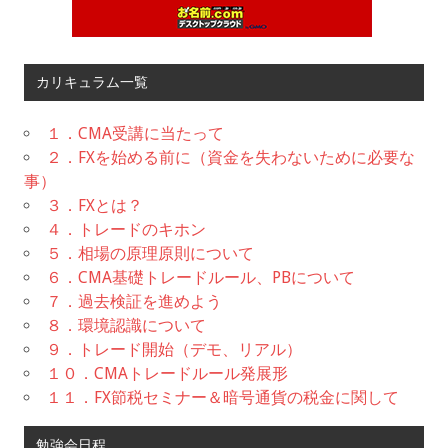
カリキュラム一覧
１．CMA受講に当たって
２．FXを始める前に（資金を失わないために必要な
事）
３．FXとは？
４．トレードのキホン
５．相場の原理原則について
６．CMA基礎トレードルール、PBについて
７．過去検証を進めよう
８．環境認識について
９．トレード開始（デモ、リアル）
１０．CMAトレードルール発展形
１１．FX節税セミナー＆暗号通貨の税金に関して
勉強会日程