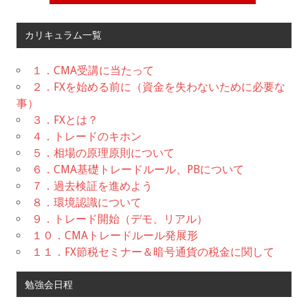
カリキュラム一覧
１．CMA受講に当たって
２．FXを始める前に（資金を失わないために必要な
事）
３．FXとは？
４．トレードのキホン
５．相場の原理原則について
６．CMA基礎トレードルール、PBについて
７．過去検証を進めよう
８．環境認識について
９．トレード開始（デモ、リアル）
１０．CMAトレードルール発展形
１１．FX節税セミナー＆暗号通貨の税金に関して
勉強会日程