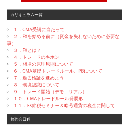
カリキュラム一覧
１．CMA受講に当たって
２．FXを始める前に（資金を失わないために必要な
事）
３．FXとは？
４．トレードのキホン
５．相場の原理原則について
６．CMA基礎トレードルール、PBについて
７．過去検証を進めよう
８．環境認識について
９．トレード開始（デモ、リアル）
１０．CMAトレードルール発展形
１１．FX節税セミナー＆暗号通貨の税金に関して
勉強会日程