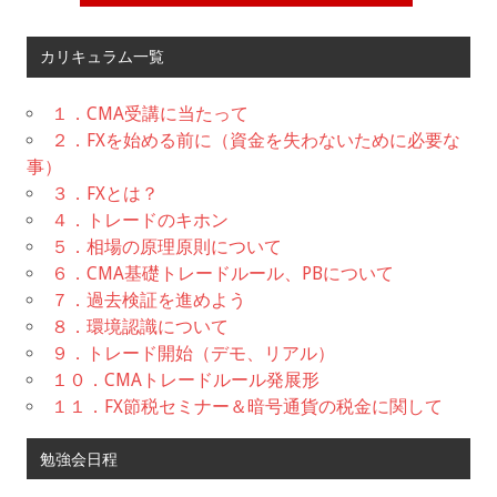
カリキュラム一覧
１．CMA受講に当たって
２．FXを始める前に（資金を失わないために必要な
事）
３．FXとは？
４．トレードのキホン
５．相場の原理原則について
６．CMA基礎トレードルール、PBについて
７．過去検証を進めよう
８．環境認識について
９．トレード開始（デモ、リアル）
１０．CMAトレードルール発展形
１１．FX節税セミナー＆暗号通貨の税金に関して
勉強会日程