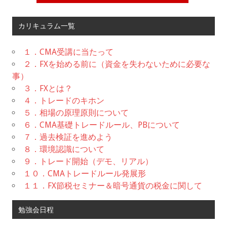
カリキュラム一覧
１．CMA受講に当たって
２．FXを始める前に（資金を失わないために必要な
事）
３．FXとは？
４．トレードのキホン
５．相場の原理原則について
６．CMA基礎トレードルール、PBについて
７．過去検証を進めよう
８．環境認識について
９．トレード開始（デモ、リアル）
１０．CMAトレードルール発展形
１１．FX節税セミナー＆暗号通貨の税金に関して
勉強会日程