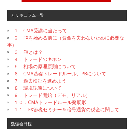
カリキュラム一覧
１．CMA受講に当たって
２．FXを始める前に（資金を失わないために必要な
事）
３．FXとは？
４．トレードのキホン
５．相場の原理原則について
６．CMA基礎トレードルール、PBについて
７．過去検証を進めよう
８．環境認識について
９．トレード開始（デモ、リアル）
１０．CMAトレードルール発展形
１１．FX節税セミナー＆暗号通貨の税金に関して
勉強会日程