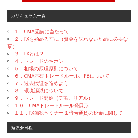
カリキュラム一覧
１．CMA受講に当たって
２．FXを始める前に（資金を失わないために必要な
事）
３．FXとは？
４．トレードのキホン
５．相場の原理原則について
６．CMA基礎トレードルール、PBについて
７．過去検証を進めよう
８．環境認識について
９．トレード開始（デモ、リアル）
１０．CMAトレードルール発展形
１１．FX節税セミナー＆暗号通貨の税金に関して
勉強会日程