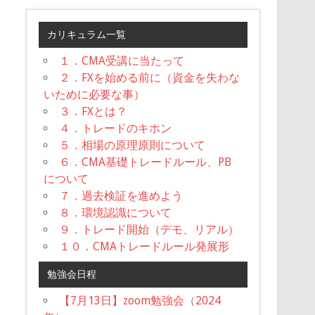
カリキュラム一覧
１．CMA受講に当たって
２．FXを始める前に（資金を失わな
いために必要な事）
３．FXとは？
４．トレードのキホン
５．相場の原理原則について
６．CMA基礎トレードルール、PB
について
７．過去検証を進めよう
８．環境認識について
９．トレード開始（デモ、リアル）
１０．CMAトレードルール発展形
勉強会日程
【7月13日】zoom勉強会（2024