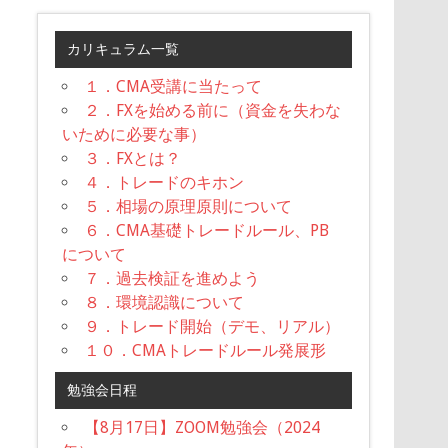
カリキュラム一覧
１．CMA受講に当たって
２．FXを始める前に（資金を失わな
いために必要な事）
３．FXとは？
４．トレードのキホン
５．相場の原理原則について
６．CMA基礎トレードルール、PB
について
７．過去検証を進めよう
８．環境認識について
９．トレード開始（デモ、リアル）
１０．CMAトレードルール発展形
勉強会日程
【8月17日】ZOOM勉強会（2024