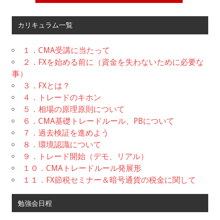
カリキュラム一覧
１．CMA受講に当たって
２．FXを始める前に（資金を失わないために必要な
事）
３．FXとは？
４．トレードのキホン
５．相場の原理原則について
６．CMA基礎トレードルール、PBについて
７．過去検証を進めよう
８．環境認識について
９．トレード開始（デモ、リアル）
１０．CMAトレードルール発展形
１１．FX節税セミナー＆暗号通貨の税金に関して
勉強会日程