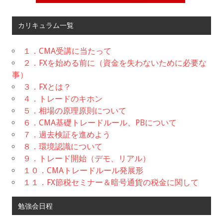
カリキュラム一覧
１．CMA受講に当たって
２．FXを始める前に（資金を失わないために必要な
事）
３．FXとは？
４．トレードのキホン
５．相場の原理原則について
６．CMA基礎トレードルール、PBについて
７．過去検証を進めよう
８．環境認識について
９．トレード開始（デモ、リアル）
１０．CMAトレードルール発展形
１１．FX節税セミナー＆暗号通貨の税金に関して
勉強会日程