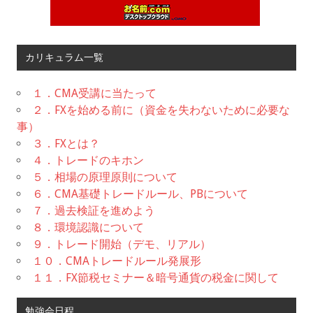
カリキュラム一覧
１．CMA受講に当たって
２．FXを始める前に（資金を失わないために必要な
事）
３．FXとは？
４．トレードのキホン
５．相場の原理原則について
６．CMA基礎トレードルール、PBについて
７．過去検証を進めよう
８．環境認識について
９．トレード開始（デモ、リアル）
１０．CMAトレードルール発展形
１１．FX節税セミナー＆暗号通貨の税金に関して
勉強会日程