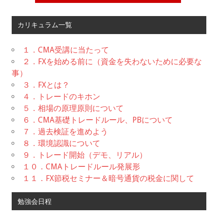
カリキュラム一覧
１．CMA受講に当たって
２．FXを始める前に（資金を失わないために必要な
事）
３．FXとは？
４．トレードのキホン
５．相場の原理原則について
６．CMA基礎トレードルール、PBについて
７．過去検証を進めよう
８．環境認識について
９．トレード開始（デモ、リアル）
１０．CMAトレードルール発展形
１１．FX節税セミナー＆暗号通貨の税金に関して
勉強会日程