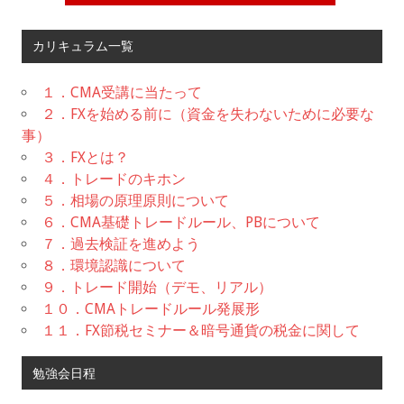
カリキュラム一覧
１．CMA受講に当たって
２．FXを始める前に（資金を失わないために必要な
事）
３．FXとは？
４．トレードのキホン
５．相場の原理原則について
６．CMA基礎トレードルール、PBについて
７．過去検証を進めよう
８．環境認識について
９．トレード開始（デモ、リアル）
１０．CMAトレードルール発展形
１１．FX節税セミナー＆暗号通貨の税金に関して
勉強会日程