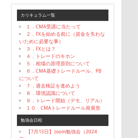
カリキュラム一覧
１．CMA受講に当たって
２．FXを始める前に（資金を失わな
いために必要な事）
３．FXとは？
４．トレードのキホン
５．相場の原理原則について
６．CMA基礎トレードルール、PB
について
７．過去検証を進めよう
８．環境認識について
９．トレード開始（デモ、リアル）
１０．CMAトレードルール発展形
勉強会日程
【7月13日】zoom勉強会（2024