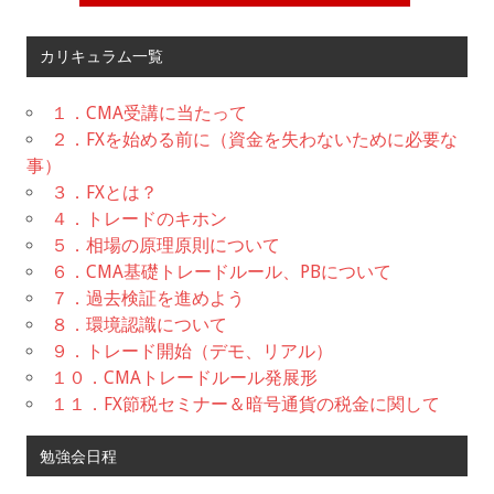
カリキュラム一覧
１．CMA受講に当たって
２．FXを始める前に（資金を失わないために必要な
事）
３．FXとは？
４．トレードのキホン
５．相場の原理原則について
６．CMA基礎トレードルール、PBについて
７．過去検証を進めよう
８．環境認識について
９．トレード開始（デモ、リアル）
１０．CMAトレードルール発展形
１１．FX節税セミナー＆暗号通貨の税金に関して
勉強会日程