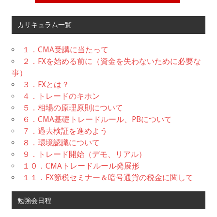
カリキュラム一覧
１．CMA受講に当たって
２．FXを始める前に（資金を失わないために必要な
事）
３．FXとは？
４．トレードのキホン
５．相場の原理原則について
６．CMA基礎トレードルール、PBについて
７．過去検証を進めよう
８．環境認識について
９．トレード開始（デモ、リアル）
１０．CMAトレードルール発展形
１１．FX節税セミナー＆暗号通貨の税金に関して
勉強会日程